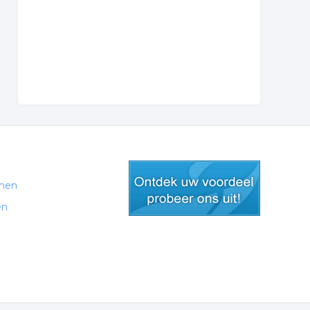
men
en
gratis lid worden