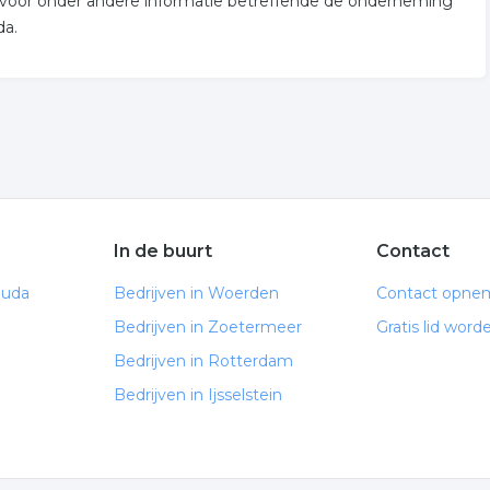
an voor onder andere informatie betreffende de onderneming
da.
In de buurt
Contact
ouda
Bedrijven in Woerden
Contact opne
Bedrijven in Zoetermeer
Gratis lid word
Bedrijven in Rotterdam
Bedrijven in Ijsselstein