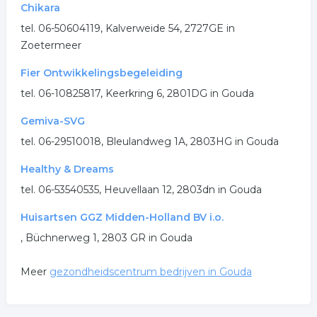
Chikara
gezondheidscentrum
huisartsenpost
tel. 06-50604119, Kalverweide 54, 2727GE in
Zoetermeer
.
Fier Ontwikkelingsbegeleiding
tel. 06-10825817, Keerkring 6, 2801DG in Gouda
Gemiva-SVG
tel. 06-29510018, Bleulandweg 1A, 2803HG in Gouda
Healthy & Dreams
tel. 06-53540535, Heuvellaan 12, 2803dn in Gouda
Huisartsen GGZ Midden-Holland BV i.o.
, Büchnerweg 1, 2803 GR in Gouda
Meer
gezondheidscentrum bedrijven in Gouda