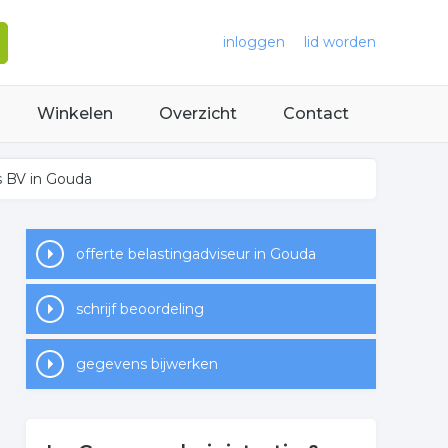
inloggen
lid worden
Winkelen
Overzicht
Contact
s BV in Gouda
offerte belastingadviseur in Gouda
schrijf beoordeling
gegevens bijwerken