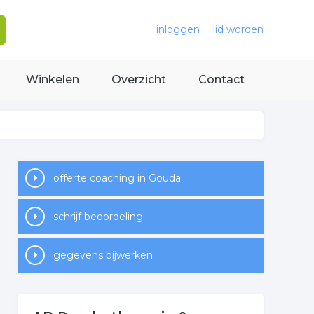
inloggen
lid worden
Winkelen
Overzicht
Contact
offerte coaching in Gouda
schrijf beoordeling
gegevens bijwerken