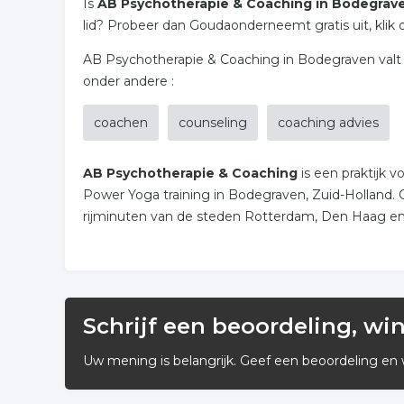
Is
AB Psychotherapie & Coaching in Bodegrav
lid? Probeer dan Goudaonderneemt gratis uit, klik 
AB Psychotherapie & Coaching in Bodegraven valt 
onder andere :
coachen
counseling
coaching advies
AB Psychotherapie & Coaching
is een praktijk
Power Yoga training in Bodegraven, Zuid-Holland.
rijminuten van de steden Rotterdam, Den Haag en
Op 30 oktober gaat het 8 
Stressgerelateerde klachten
Mocht u verder nog vragen hebben of een afspraa
Schrijf een beoordeling, wi
ab.psychotherapie@kpnmail.nl of 06 1796 5067 of vi
Uw mening is belangrijk. Geef een beoordeling en 
;