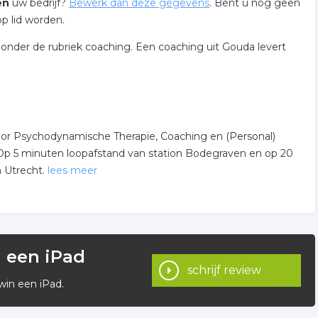
en
uw bedrijf?
Bewerk dan deze gegevens
. Bent u nog geen
op lid worden.
onder de rubriek coaching. Een coaching uit Gouda levert
 voor Psychodynamische Therapie, Coaching en (Personal)
 Op 5 minuten loopafstand van station Bodegraven en op 20
 Utrecht.
lees meer
weken programma voor
, Emotie in Beweging, van start!
k willen maken kunt u contact opnemen via
n een iPad
a het contactformulier.
schrijf review
win een iPad.